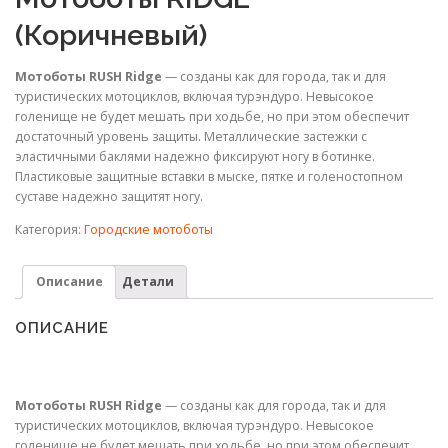
(Коричневый)
Мотоботы RUSH Ridge
— созданы как для города, так и для
туристических мотоциклов, включая турэндуро. Невысокое
голенище не будет мешать при ходьбе, но при этом обеспечит
достаточный уровень защиты. Металлические застежки с
эластичными баклями надежно фиксируют ногу в ботинке.
Пластиковые защитные вставки в мыске, пятке и голеностопном
суставе надежно защитят ногу.
Категория:
Городские мотоботы
Описание
Детали
ОПИСАНИЕ
Мотоботы RUSH Ridge
— созданы как для города, так и для
туристических мотоциклов, включая турэндуро. Невысокое
голенище не будет мешать при ходьбе, но при этом обеспечит