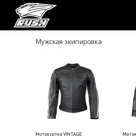
Перейти
к
содержимому
Мужская экипировка
НОВИНКИ
МУЖСКАЯ ЭКИПИРОВКА
ЖЕНСКАЯ ЭКИП
Мотокуртка VINTAGE
Моток