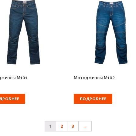
джинсы M101
Мотоджинсы M102
ДРОБНЕЕ
ПОДРОБНЕЕ
1
2
3
→