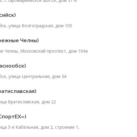
ь, Старомарьевское шоссе, дом 31 А
сийск)
йск, улица Волгоградская, дом 105
режные Челны)
ые Челны, Московский проспект, дом 104а
аснообск)
бск, улица Центральная, дом 3А
ратиславская)
лица Братиславская, дом 22
СпортЕХ»)
ица 5-я Кабельная, дом 2, строение 1,