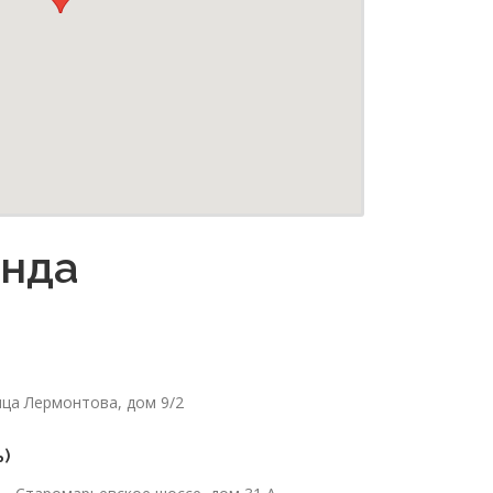
енда
лица Лермонтова, дом 9/2
ь)