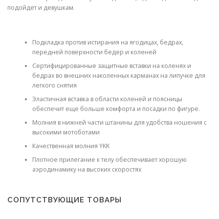
подойдет и девушкам.
Подкладка против истирания на ягодицах, бедрах,
передней поверхности бедер и коленей
Сертифицированные защитные вставки на коленях и
бедрах во внешних наколенных карманах на липучке для
легкого снятия
Эластичная вставка в области коленей и поясницы
обеспечит еще больше комфорта и посадки по фигуре.
Молния в нижней части штанины для удобства ношения с
высокими мотоботами
Качественная молния YKK
Плотное прилегание к телу обеспечивает хорошую
аэродинамику на высоких скоростях
СОПУТСТВУЮЩИЕ ТОВАРЫ