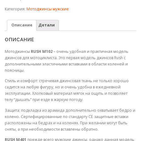
Категория:
Мотоджинсы мужские
Описание
Детали
ОПИСАНИЕ
Мотоджинсы
RUSH M102
– очень удобная и практичная модель
джинсов для мотоциклиста. Это первая модель джинсов Rush с
дополнительными эластичными вставками в области коленей и
поясницы.
Стиль и комфорт: стречевая джинсовая ткань не только хорошо
садится на любую фигуру, но и очень удобна в ежедневной
эксплуатации. Хлопковый материал мягок на ощупь и позволяет
телу “дышать” при езде в жаркую погоду.
Защита: подкладка из арамида дополнительно охватывает бедро и
колено. Сертифицированные по стандарту СЕ защитные вставки
расположены на бедрах и на коленях. При желании могут быть
сняты, а при необходимости вставлены обратно.
RUSH M401
прежде всего мужские джинсы, однако данная модель