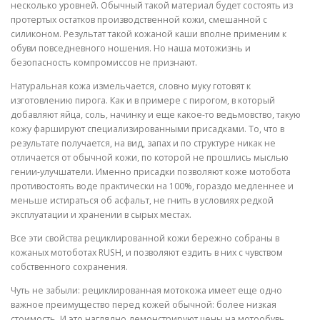
несколько уровней. Обычный такой материал будет состоять из
протертых остатков производственной кожи, смешанной с
силиконом. Результат такой кожаной каши вполне применим к
обуви повседневного ношения. Но наша мотожизнь и
безопасность компромиссов не признают.
Натуральная кожа измельчается, словно муку готовят к
изготовлению пирога. Как и в примере с пирогом, в который
добавляют яйца, соль, начинку и еще какое-то ведьмовство, такую
кожу фаршируют специализированными присадками. То, что в
результате получается, на вид, запах и по структуре никак не
отличается от обычной кожи, по которой не прошлись мыслью
гении-улучшатели. Именно присадки позволяют коже мотобота
противостоять воде практически на 100%, гораздо медленнее и
меньше истираться об асфальт, не гнить в условиях редкой
эксплуатации и хранении в сырых местах.
Все эти свойства рециклированной кожи бережно собраны в
кожаных мотоботах RUSH, и позволяют ездить в них с чувством
собственного сохранения.
Чуть не забыли: рециклированная мотокожа имеет еще одно
важное преимущество перед кожей обычной: более низкая
стоимость. И это наглядно демонстрируют цены на мотообувь