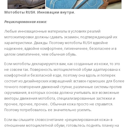
Мотоботы RUSH. Инновации внутри.
Рециклированная кожа:
Любые инновационные материалы в условиях реалий
мотоэкипировки должны сдавать экзамен, подтверждающий их
характеристики. Дважды. Поэтому мотоботы RUSH вдвойне
надежнее, вдвойне комфортнее, гигиеничнее, безопаснее и в
целом симпатичнее, чем обычная обувь.
Если мотоботы декларируются вам, как созданные из кожи, то это
не совсем так. Поверхность мотоциклетной обуви адаптирована к
комфортной и безопасной езде, поэтому она вдоль и поперек
состоит из дизайнерских извращений: вставок-гармошек для более
точного повторения движений ступни, различные системы против
скручивания, в которых основа должна учитывать все возможные
векторы движения мотобота, специализированные застежки и
прочее, прочее, прочее.. Обычная кожа просто не справится.
Поэтому потребовалось ее значительно усилить.
Если вы слышите словосочетание «рециклированная кожа» в
отношении мотоциклетной обуви, готовьтесь поднять планку на